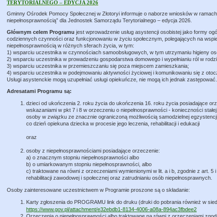
TERYTORIALNEGO – EDYCJA 2026
Gminny Ośrodek Pomocy Społecznej w Złotoryi informuje o naborze wniosków w ramach
niepełnosprawnością” dla Jednostek Samorządu Terytorialnego – edycja 2026.
Głównym celem Programu
jest wprowadzenie usług asystencji osobistej jako formy 
codziennych czynności oraz funkcjonowaniu w życiu społecznym, polegających na wspie
niepełnosprawnością w różnych sferach życia, w tym:
1) wsparciu uczestnika w czynnościach samoobsługowych, w tym utrzymaniu higieny oso
2) wsparciu uczestnika w prowadzeniu gospodarstwa domowego i wypełnianiu ról w rodzi
3) wsparciu uczestnika w przemieszczaniu się poza miejscem zamieszkania;
4) wsparciu uczestnika w podejmowaniu aktywności życiowej i komunikowaniu się z otoc
Usługi asystenckie mogą uzupełniać usługi opiekuńcze, nie mogą ich jednak zastępować.
Adresatami Programu są:
dzieci od ukończenia 2. roku życia do ukończenia 16. roku życia posiadające or
wskazaniami w pkt 7 i 8 w orzeczeniu o niepełnosprawności - konieczności stałej 
osoby w związku ze znacznie ograniczoną możliwością samodzielnej egzystencji
co dzień opiekuna dziecka w procesie jego leczenia, rehabilitacji i edukacji
oraz
osoby z niepełnosprawnościami posiadające orzeczenie:
a) o znacznym stopniu niepełnosprawności albo
b) o umiarkowanym stopniu niepełnosprawności, albo
c) traktowane na równi z orzeczeniami wymienionymi w lit. a i b, zgodnie z art. 5 i
rehabilitacji zawodowej i społecznej oraz zatrudnianiu osób niepełnosprawnych.
Osoby zainteresowane uczestnictwem w Programie proszone są o składanie:
Karty zgłoszenia do PROGRAMU link do druku (druki do pobrania również w sied
https://www.gov.pl/attachment/e32ebdb1-8134-4006-a08a-894ac3fbdee2
Orzeczenia o niepełnosprawności albo traktowane na równi z orzeczeniami zgodnie 