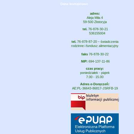
Dane kontaktowe
adres:
Aleja Miła 4
59-500 Złotoryja
tel.
76-878-30-21
536155004
tel.
76-878-87-20 – świadczenia
rodzinne i fundusz alimentacyjny
faks
76-878-30-22
NIP:
694-137-11-86
czas pracy:
poniedziałek - piątek
7.00 - 15.00
Adres e-Doręczeń:
AE:PL-36643-86817-JSRFB-19