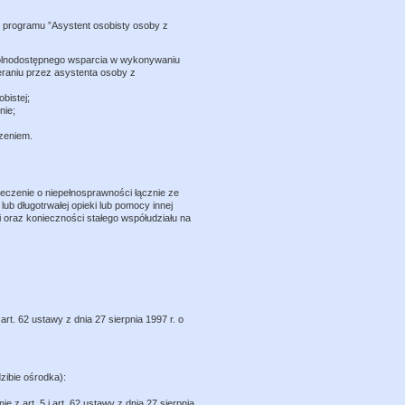
 programu ”Asystent osobisty osoby z
ogólnodostępnego wsparcia w wykonywaniu
raniu przez asystenta osoby z
bistej;
nie;
zeniem.
zeczenie o niepełnosprawności łącznie ze
lub długotrwałej opieki lub pomocy innej
 oraz konieczności stałego współudziału na
 art. 62 ustawy z dnia 27 sierpnia 1997 r. o
zibie ośrodka):
z art. 5 i art. 62 ustawy z dnia 27 sierpnia