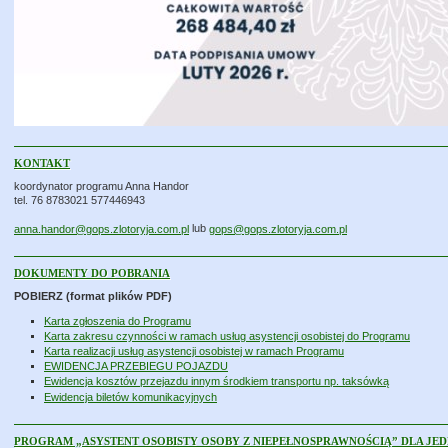
KONTAKT
koordynator programu Anna Handor
tel. 76 8783021 577446943
lub
anna.handor@gops.zlotoryja.com.pl
gops@gops.zlotoryja.com.pl
DOKUMENTY DO POBRANIA
POBIERZ (format plików PDF)
Karta zgłoszenia do Programu
Karta zakresu czynności w ramach usług asystencji osobistej do Programu
Karta realizacji usług asystencji osobistej w ramach Programu
EWIDENCJA PRZEBIEGU POJAZDU
Ewidencja kosztów przejazdu innym środkiem transportu np. taksówką
Ewidencja biletów komunikacyjnych
PROGRAM „ASYSTENT OSOBISTY OSOBY Z NIEPEŁNOSPRAWNOŚCIĄ” DLA J