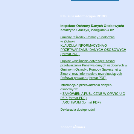
Klauzula informacyjna RODO
Inspektor Ochrony Danych Osobowych:
Katarzyna Graczyk, iodo@amt24.biz
Gminny Ośrodek Pomocy Społecznej
w Złotoryi
KLAUZULA INFORMACYJNA O
PRZETWARZANIU DANYCH OSOBOWYCH
(format PDF)
Ogólne wyjaśnienia dotyczące zasad
przetwarzania Państwa danych osobowych w
Gminnym Ośrodku Pomocy Społecznej w
Złotoryi oraz informacje o przysługujących
Państwu prawach (format PDF)
Informacja o przetwarzaniu danych
osobowych:
-
ZAMÓWIENIA PUBLICZNE W OPARCIU O
PZP (format PDF)
-
ARCHIWUM (format PDF)
Deklaracja dostępności
Zobacz również