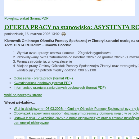
Powiększ plakat (format PDF)
OFERTA PRACY na stanowisko: ASYSTENTA ROD
poniedziałek, 16, marzec 2026 13:02
Kierownik Gminnego Ośrodka Pomocy Społecznej w Złotoryi zatrudni osobę na s
ASYSTENTA RODZINY – umowa zlecenie
Wymiar czasu pracy: umowa zlecenie – 20 godzin tygodniowo.
Przewidywany okres zatrudnienia od kwietnia 2026 r. do grudnia 2026 r. (z moż
Forma zatrudnienia: umowa zlecenie
Miejsce pracy Gminny Ośrodek Pomocy Społecznej w Złotoryi oraz teren gminy 
występujących potrzeb między godziną 7:00 a 21:00
Ogłoszenie - oferta pracy (format PDF)
Kwestionariusz osobowy (format PDF)
Informacja o przetwarzaniu danych osobowych (format PDF)
wróć na początek strony
Więcej artykułów…
W dniu dzisiejszym - 06.03.2026r. - Gminny Ośrodek Pomocy Społecznej czynny j
Obowiązek zapewnienia osobom doznającym przemocy domowej miejsc w ośrodk
Ustawa z dnia 12 września 2025 r. o bonie ciepłowniczym oraz o zmianie niektóry
cen energii elektrycznej
start
Poprzedni artykuł
1
2
3
4
5
6
7
8
9
10