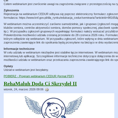
Cel
Celem webinarium jest zwrócenie uwagi na zagrożenia związane z przestępczością na r
Zgłoszenia
Rejestracja na webinarium CEDUR odbywa się poprzez elektroniczny formularz zgłoszeni
formularza: https://www.knf.gov.pl/dla_rynku/edukacja_cedur/seminaria?articleId=98165
W webinarium można uczestniczyć zarówno samodzielnie, jak i grupowo (zgłoszeń mog
klubów seniora, centrów aktywności seniora, domów pomocy społecznej, placówek społecz
itp.). W przypadku zgłoszeń grupowych wypełniając formularz należy wskazać przybliżo
Potwierdzenia możliwości udziału zostaną przesłane do 28 czerwca 2026 roku. Formular
którym odbędzie się webinarium. W przypadku zgłoszeń, które wpłyną w dniu webinarium,
zaproszenia zawierające link do spotkania będą przesyłane na bieżąco w dniu wydarzeni
Informacje techniczne
W celu udziału w webinarium niezbędne jest stabilne łącze internetowe. W webinarium m
internetową lub aplikację. Szczegółowe informacje techniczne dotyczące dołączenia do 
możliwości udziału w webinarium oraz przekazaniu zaproszenia zawierającego link do sp
Opłaty
Udział w webinarium jest bezpłatny.
POBIERZ - Program webinarium CEDUR (format PDF)
RehaMaluh Doda Ci Skrzydeł II
wtorek, 24, marzec 2026 09:06