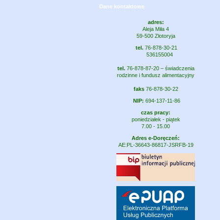
Dane kontaktowe
adres:
Aleja Miła 4
59-500 Złotoryja
tel.
76-878-30-21
536155004
tel.
76-878-87-20 – świadczenia
rodzinne i fundusz alimentacyjny
faks
76-878-30-22
NIP:
694-137-11-86
czas pracy:
poniedziałek - piątek
7.00 - 15.00
Adres e-Doręczeń:
AE:PL-36643-86817-JSRFB-19