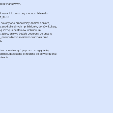
ynku finansowym.
owy – link do strony z odnośnikiem do
&p_id=18
ą dokonywać pracownicy domów seniora,
no-kulturalnych np. bibliotek, domów kultury,
ną liczbę uczestników webinarium.
z zgłoszeniowy będzie dostępny do dnia, w
 potwierdzenia możliwości udziału oraz
a.
ożna uczestniczyć poprzez przeglądarkę
webinarium zostaną przesłane po potwierdzeniu
otkania.