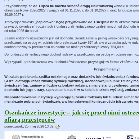
Przypominamy, że
od 1 lipca br. można składać drogą elektroniczną
wnioski o ustale
okres zasiłkowy 2026/2027 trwający od 01.11.2026 r. do 31.10.2027 r. oraz funduszu alim
30.09.2027 r.
Tradycyjne wnioski
„papierowe” będą przyjmowane od 1 sierpnia br.
W okresie zasił
prawa do świadczeń rodzinnych i funduszu alimentacyjnego uzależnionych od dochodu j
od roku 2025 do nadal.
Zasiłek rodzinny uzależniony jest od dochodu. Świadczenie w pełnej wysokości przysługu
przeliczeniu na osobę w rodzinie nie przekracza kwoty 674 zł, a w przypadku gdy w rodz
dochód rodziny w przeliczeniu na osobę nie może przekroczyć kwoty 764,00 zł.
Do funduszu alimentacyjnego dochód rodziny w przeliczeniu na osobę w rodzinie nie mo
W przypadku przekroczenia ww. dochodu świadczenie przysługuje w formie złotówka za 
Przypominamy!
W trakcie pobierania zasiłku rodzinnego oraz dodatków lub świadczenia z fundus
GOPS Złotoryja każdą zmianę sytuacji rodzinnej, dochodowej lub inne zmiany m
świadczeń (np. zmiany w liczbie członków rodziny, zmiany stanu cywilnego, zmi
dochodu lub jego utraty, zaprzestanie nauki w szkole lub szkole wyższej, zmiana 
Niepoinformowanie instytucji wypłacającej zasiłek rodzinny lub fundusz alimen
nienależnie pobranych świadczeń, a w konsekwencji koniecznością ich zwrotu w
Oszukańcze inwestycje – jak się przed nimi ustrze
ofiarą przestępców
poniedziałek, 25, maj 2026 13:32