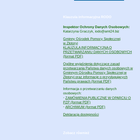
Klauzula informacyjna RODO
Inspektor Ochrony Danych Osobowych:
Katarzyna Graczyk, iodo@amt24.biz
Gminny Ośrodek Pomocy Społecznej
w Złotoryi
KLAUZULA INFORMACYJNA O
PRZETWARZANIU DANYCH OSOBOWYCH
(format PDF)
Ogólne wyjaśnienia dotyczące zasad
przetwarzania Państwa danych osobowych w
Gminnym Ośrodku Pomocy Społecznej w
Złotoryi oraz informacje o przysługujących
Państwu prawach (format PDF)
Informacja o przetwarzaniu danych
osobowych:
-
ZAMÓWIENIA PUBLICZNE W OPARCIU O
PZP (format PDF)
-
ARCHIWUM (format PDF)
Deklaracja dostępności
Zobacz również