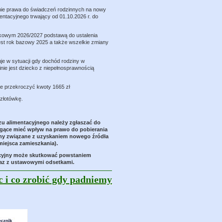
nie prawa do świadczeń rodzinnych na nowy
entacyjnego trwający od 01.10.2026 r. do
kowym 2026/2027 podstawą do ustalenia
est rok bazowy 2025 a także wszelkie zmiany
je w sytuacji gdy dochód rodziny w
inie jest dziecko z niepełnosprawnością
że przekroczyć kwoty 1665 zł
złotówkę.
zu alimentacyjnego należy zgłaszać do
ogące mieć wpływ na prawo do pobierania
any związane z uzyskaniem nowego źródła
miejsca zamieszkania).
tacyjny może skutkować powstaniem
raz z ustawowymi odsetkami.
c i co zrobić gdy padniemy