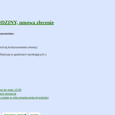
ZINY, umowa zlecenie
tanowisko:
liwością kontynuowania umowy)
Złotoryja w godzinach wynikających z
est do godz.13:30
ach wsparcia
ch ustaw w celu ograniczenia wysokości
Następny artykuł
koniec