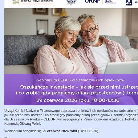
Urząd Komisji Nadzoru Finansowego zaprasza seniorów i ich opiekunów na webinarium (
jak się przed nimi ustrzec i co zrobić gdy padniemy ofiarą przestępców (I termin) orga
dla Uczestników Rynku – CEDUR, we współpracy z Pełnomocnikiem Rządu ds. Polityki 
Komendą Główną Policji.
Webinarium odbędzie się
29 czerwca 2026 roku
(10:00-13:30).