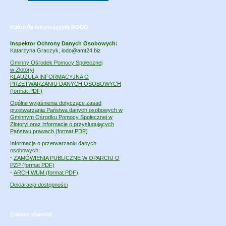
Klauzula informacyjna RODO
Inspektor Ochrony Danych Osobowych:
Katarzyna Graczyk, iodo@amt24.biz
Gminny Ośrodek Pomocy Społecznej
w Złotoryi
KLAUZULA INFORMACYJNA O
PRZETWARZANIU DANYCH OSOBOWYCH
(format PDF)
Ogólne wyjaśnienia dotyczące zasad
przetwarzania Państwa danych osobowych w
Gminnym Ośrodku Pomocy Społecznej w
Złotoryi oraz informacje o przysługujących
Państwu prawach (format PDF)
Informacja o przetwarzaniu danych
osobowych:
-
ZAMÓWIENIA PUBLICZNE W OPARCIU O
PZP (format PDF)
-
ARCHIWUM (format PDF)
Deklaracja dostępności
Zobacz również