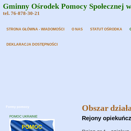
Gminny Ośrodek Pomocy Społecznej w 
tel. 76-878-30-21
STRONA GŁÓWNA - WIADOMOŚCI
O NAS
STATUT OŚRODKA
DEKLARACJA DOSTĘPNOŚCI
Obszar dział
Formy pomocy
POMOC UKRAINIE
Rejony opiekuńc