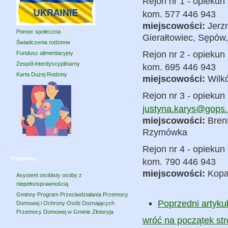
Rejon nr 1 - opiekun
kom. 577 446 943
miejscowości:
Jerzm
Pomoc społeczna
Gierałtowiec, Sępów
Świadczenia rodzinne
Rejon nr 2 - opiekun
Fundusz alimentacyjny
Zespół interdyscyplinarny
kom. 695 446 943
Karta Dużej Rodziny
miejscowości:
Wilkó
Rejon nr 3 - opiekun
justyna.karys@gops.z
miejscowości:
Brenn
Rzymówka
Rejon nr 4 - opiekun
Programy
kom. 790 446 943
miejscowości:
Kopac
Asystent osobisty osoby z
niepełnosprawnością
Gminny Program Przeciwdziałania Przemocy
Poprzedni artyku
Domowej i Ochrony Osób Doznających
Przemocy Domowej w Gminie Złotoryja
wróć na początek st