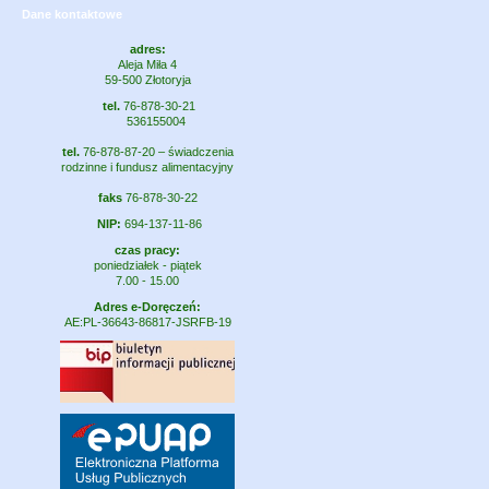
Dane kontaktowe
adres:
Aleja Miła 4
59-500 Złotoryja
tel.
76-878-30-21
536155004
tel.
76-878-87-20 – świadczenia
rodzinne i fundusz alimentacyjny
faks
76-878-30-22
NIP:
694-137-11-86
czas pracy:
poniedziałek - piątek
7.00 - 15.00
Adres e-Doręczeń:
AE:PL-36643-86817-JSRFB-19