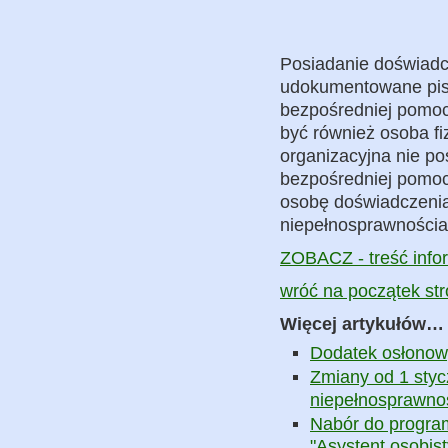
Posiadanie doświadc
udokumentowane pise
bezpośredniej pomo
być również osoba fi
organizacyjna nie po
bezpośredniej pomoc
osobę doświadczenia
niepełnosprawnościa
ZOBACZ - treść info
wróć na początek st
Więcej artykułów…
Dodatek osłonow
Zmiany od 1 styc
niepełnosprawno
Nabór do program
"Asystent osobis