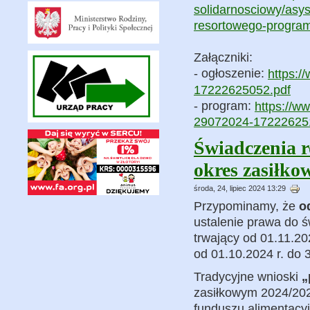
solidarnosciowy/asy
resortowego-programu
Załączniki:
- ogłoszenie:
https:/
17222625052.pdf
- program:
https://w
29072024-17222625
Świadczenia r
okres zasiłko
środa, 24, lipiec 2024 13:29
Przypominamy, że
o
ustalenie prawa do 
trwający od 01.11.20
od 01.10.2024 r. do 
Tradycyjne wnioski
„
zasiłkowym 2024/202
funduszu alimentacy