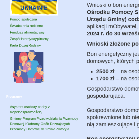
Wnioski o bon energ
Ośrodku Pomocy Społ
Urzędu Gminy) codz
Pomoc społeczna
aplikacji mObywatel,
Świadczenia rodzinne
Fundusz alimentacyjny
2024 r. do 30 wrześn
Zespół interdyscyplinarny
Wnioski złożone po 
Karta Dużej Rodziny
Bon energetyczny je
domowych, których p
2500 zł
– na oso
1700 zł
– na oso
Gospodarstwo domow
gospodarująca.
Programy
Asystent osobisty osoby z
Gospodarstwo domowe
niepełnosprawnością
spokrewnione lub ni
Gminny Program Przeciwdziałania Przemocy
nią zamieszkujące i 
Domowej i Ochrony Osób Doznających
Przemocy Domowej w Gminie Złotoryja
Bon energetyczny pr