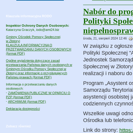
Nabór do pro
Klauzula informacyjna RODO
Polityki Społe
Inspektor Ochrony Danych Osobowych:
niepełnospra
Katarzyna Graczyk, iodo@amt24.biz
Gminny Ośrodek Pomocy Społecznej
środa, 21, sierpień 2024 12:46
w Złotoryi
W związku z ogłosze
KLAUZULA INFORMACYJNA O
PRZETWARZANIU DANYCH OSOBOWYCH
Polityki Społecznej 
(format PDF)
Jednostek Samorządu
Ogólne wyjaśnienia dotyczące zasad
przetwarzania Państwa danych osobowych w
Społecznej w Złotor
Gminnym Ośrodku Pomocy Społecznej w
realizacji i naboru d
Złotoryi oraz informacje o przysługujących
Państwu prawach (format PDF)
Program „Asystent o
Informacja o przetwarzaniu danych
osobowych:
Samorządu Terytoria
-
ZAMÓWIENIA PUBLICZNE W OPARCIU O
asystencji osobiste
PZP (format PDF)
-
ARCHIWUM (format PDF)
codziennych czynnoś
Deklaracja dostępności
Wszelkie uwagi odnoś
Ośrodka lub telefon
Zobacz również
Link do strony:
https