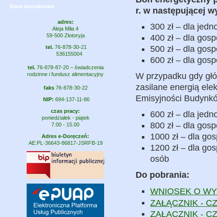
Dane kontaktowe
r. w następującej w
adres:
300 zł – dla je
Aleja Miła 4
59-500 Złotoryja
400 zł – dla gos
tel.
76-878-30-21
500 zł – dla gos
536155004
600 zł – dla gos
tel.
76-878-87-20 – świadczenia
rodzinne i fundusz alimentacyjny
W przypadku gdy gł
zasilane energią elek
faks
76-878-30-22
Emisyjności Budynkó
NIP:
694-137-11-86
czas pracy:
600 zł – dla je
poniedziałek - piątek
800 zł – dla gos
7.00 - 15.00
1000 zł – dla go
Adres e-Doręczeń:
AE:PL-36643-86817-JSRFB-19
1200 zł – dla go
osób
Do pobrania:
WNIOSEK O WY
ZAŁĄCZNIK - CZĘ
ZAŁĄCZNIK - CZ